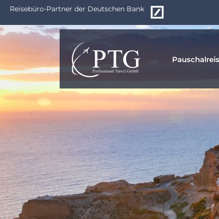
Zum
Reisebüro-Partner der Deutschen Bank
Hauptinhalt
springen
Pauschalrei