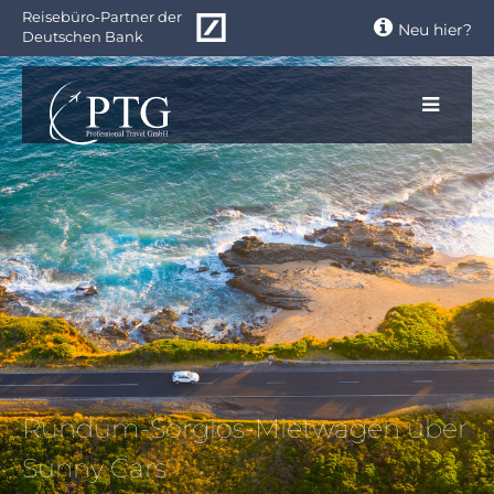
Zum
Reisebüro-Partner der
Neu hier?
Hauptinhalt
Deutschen Bank
springen
Rundum-Sorglos-Mietwagen über
Sunny Cars